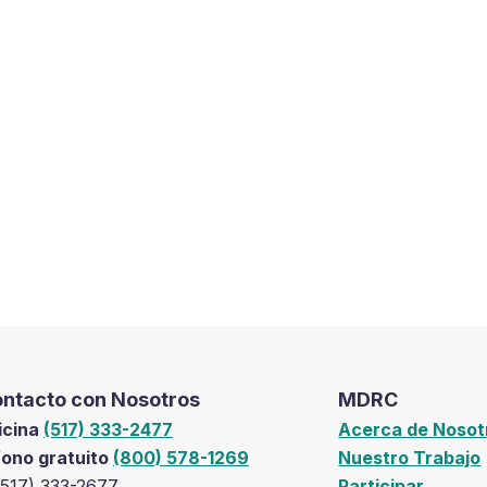
ntacto con Nosotros
MDRC
icina
(517) 333-2477
Acerca de Nosot
fono gratuito
(800) 578-1269
Nuestro Trabajo
(517) 333-2677
Participar