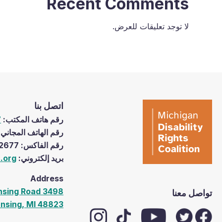
Recent Comments
لا توجد تعليقات للعرض.
اتصل بنا
رقم ھاتف المكتب:
7
رقم الھاتف المجاني
رقم الفاكس: Fax Number (517) 333-2677
برید إلكتروني:
.org
Address
3498 East Lake Lansing Road,
تواصل معنا
ansing, MI 48823