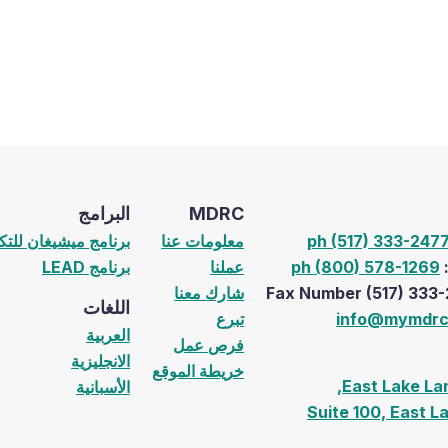
MDRC
البرامج
ph (517) 333-247
معلومات عنا
برنامج ميشيغان للتك
:
ph (800) 578-1269
عملنا
برنامج LEAD
شارك معنا
اللغات
info@mymdrc
تبرع
العربية
فرص عمل
الانجليزية
خريطة الموقع
الأسبانية
Suite 100, East L